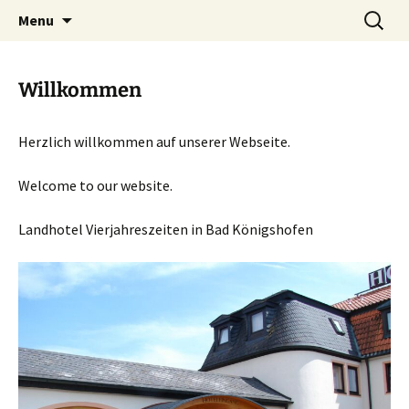
Ihr Hotel in Bad Königshofen
Skip
Search
Landhotel Vier Jahreszeiten
Menu
to
for:
content
Willkommen
Herzlich willkommen auf unserer Webseite.
Welcome to our website.
Landhotel Vierjahreszeiten in Bad Königshofen