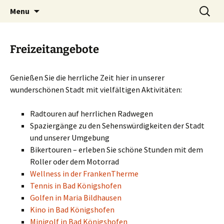
Ihr Hotel in Bad Königshofen
Skip
Search
Landhotel Vier Jahreszeiten
Menu
to
for:
content
Freizeitangebote
Genießen Sie die herrliche Zeit hier in unserer
wunderschönen Stadt mit vielfältigen Aktivitäten:
Radtouren auf herrlichen Radwegen
Spaziergänge zu den Sehenswürdigkeiten der Stadt
und unserer Umgebung
Bikertouren – erleben Sie schöne Stunden mit dem
Roller oder dem Motorrad
Wellness in der FrankenTherme
Tennis in Bad Königshofen
Golfen in Maria Bildhausen
Kino in Bad Königshofen
Minigolf in Bad Königshofen